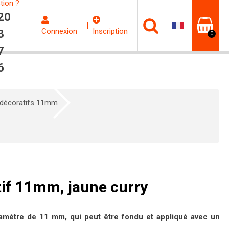
tion ?
20
|
Connexion
Inscription
3
0
7
6
 décoratifs 11mm
tif 11mm, jaune curry
diamètre de 11 mm, qui peut être fondu et appliqué avec un