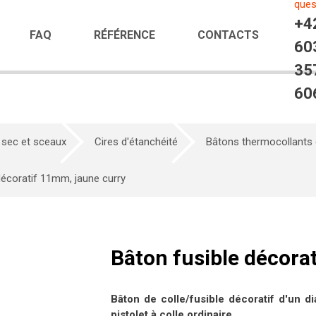
ques
+4
FAQ
RÉFÉRENCE
CONTACTS
60
35
60
 sec et sceaux
Cires d'étanchéité
Bâtons thermocollants
décoratif 11mm, jaune curry
Bâton fusible décora
Bâton de colle/fusible décoratif d'un 
pistolet à colle ordinaire.