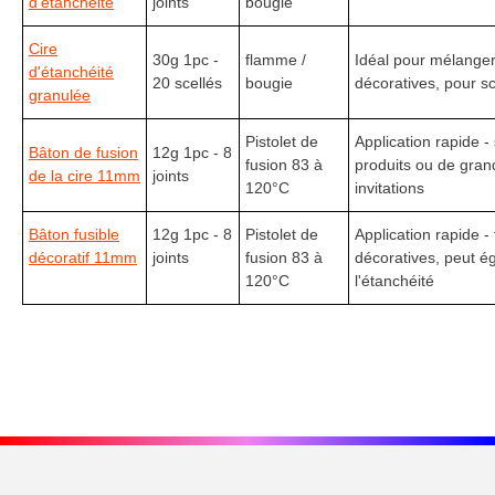
d'étanchéité
joints
bougie
Cire
30g 1pc -
flamme /
Idéal pour mélanger 
d'étanchéité
20 scellés
bougie
décoratives, pour sc
granulée
Pistolet de
Application rapide -
Bâton de fusion
12g 1pc - 8
fusion 83 à
produits ou de gran
de la cire 11mm
joints
120°C
invitations
Bâton fusible
12g 1pc - 8
Pistolet de
Application rapide - 
décoratif 11mm
joints
fusion 83 à
décoratives, peut ég
120°C
l'étanchéité