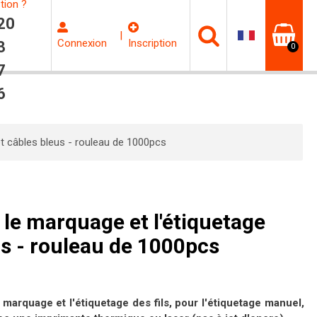
tion ?
20
|
Connexion
Inscription
3
0
7
6
et câbles bleus - rouleau de 1000pcs
 le marquage et l'étiquetage
eus - rouleau de 1000pcs
 marquage et l'étiquetage des fils
, pour l'étiquetage manuel,