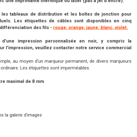
c une imprimante thermique ou laser (pas à jet d'encre).
les tableaux de distribution et les boîtes de jonction
pour
viduels. Les étiquettes de câbles sont disponibles en cinq
ifférenciation des fils -
rouge, orange, jaune, blanc, violet.
té d'une impression personnalisée
en noir, y compris la
ur l'impression, veuillez contacter notre service commercial
exemple, au moyen d'un marqueur permanent, de divers marqueurs
on ordinaire. Les étiquettes sont imperméables.
tre maximal de 8 mm
.
s la galerie d'images