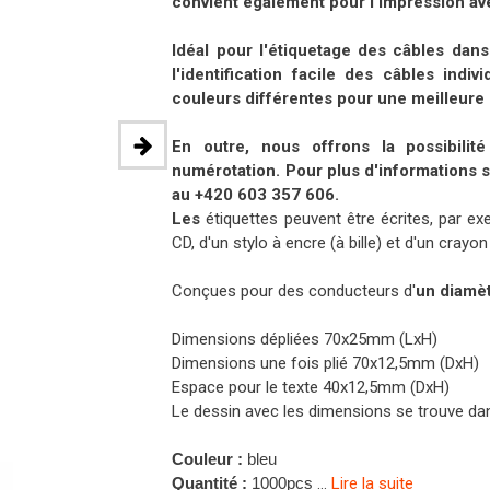
convient également pour l'impression ave
Idéal
pour l'étiquetage des câbles dans 
l'identification facile des câbles indi
couleurs différentes pour une meilleure d
En outre, nous offrons la
possibili
numérotation. Pour plus d'informations s
au +420 603 357 606
.
Les
étiquettes peuvent être écrites, par 
CD, d'un stylo à encre (à bille) et d'un cray
Conçues pour des conducteurs d'
un diamè
Dimensions dépliées 70x25mm (LxH)
Dimensions une fois plié 70x12,5mm (DxH)
Espace pour le texte 40x12,5mm (DxH)
Le dessin avec les dimensions se trouve dan
Couleur :
bleu
...
Lire la suite
Quantité :
1000pcs