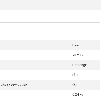
Bleu
70 x 12
Rectangle
rôle
zakazkovy-potisk
Oui
0.24 kg