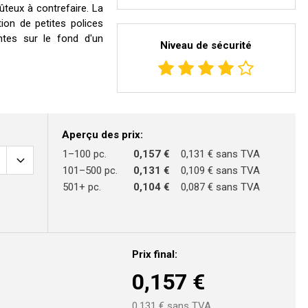
oûteux à contrefaire. La
ation de petites polices
ntes sur le fond d'un
Niveau de sécurité
Aperçu des prix:
1–100 pc.
0,157 €
0,131 € sans TVA
101–500 pc.
0,131 €
0,109 € sans TVA
501+ pc.
0,104 €
0,087 € sans TVA
Prix final:
0,157
€
0,131
€ sans TVA