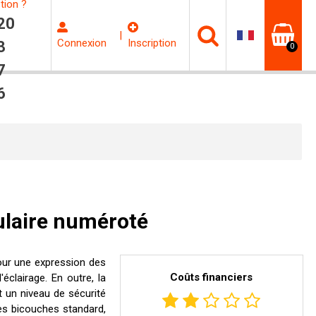
tion ?
20
|
Connexion
Inscription
3
0
7
6
ulaire numéroté
our une expression des
Coûts financiers
éclairage. En outre, la
t un niveau de sécurité
es bicouches standard,