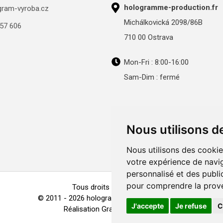
hologramme-production.fr
gram-vyroba.cz
Michálkovická 2098/86B
57 606
710 00 Ostrava
Mon-Fri : 8:00-16:00
Sam-Dim : fermé
Nous utilisons d
Nous utilisons des cookie
votre expérience de navig
personnalisé et des public
pour comprendre la prove
Tous droits réservés
© 2011 - 2026
hologramme-production.fr
J'accepte
Je refuse
C
Réalisation
GraphicSite.cz