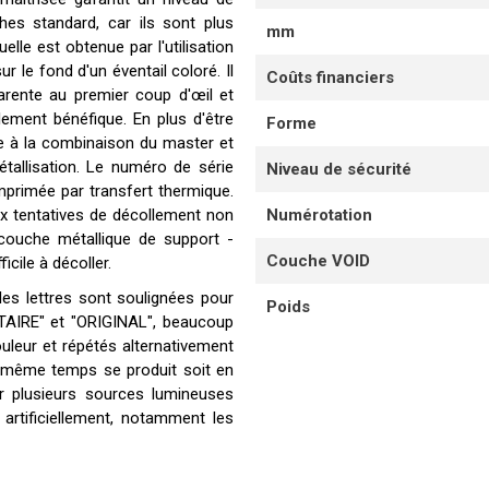
hes standard, car ils sont plus
mm
uelle est obtenue par l'utilisation
 le fond d'un éventail coloré. Il
Coûts financiers
arente au premier coup d'œil et
lement bénéfique. En plus d'être
Forme
âce à la combinaison du master et
tallisation. Le numéro de série
Niveau de sécurité
primée par transfert thermique.
 aux tentatives de décollement non
Numérotation
ouche métallique de support -
Couche VOID
icile à décoller.
les lettres sont soulignées pour
Poids
ITAIRE" et "ORIGINAL", beaucoup
 couleur et répétés alternativement
en même temps se produit soit en
par plusieurs sources lumineuses
artificiellement, notamment les