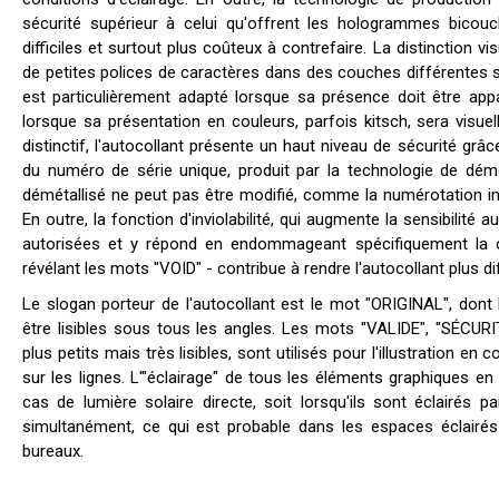
sécurité supérieur à celui qu'offrent les hologrammes bicouc
difficiles et surtout plus coûteux à contrefaire. La distinction vis
de petites polices de caractères dans des couches différentes sur
est particulièrement adapté lorsque sa présence doit être app
lorsque sa présentation en couleurs, parfois kitsch, sera visuel
distinctif, l'autocollant présente un haut niveau de sécurité gr
du numéro de série unique, produit par la technologie de démé
démétallisé ne peut pas être modifié, comme la numérotation im
En outre, la fonction d'inviolabilité, qui augmente la sensibilité
autorisées et y répond en endommageant spécifiquement la c
révélant les mots "VOID" - contribue à rendre l'autocollant plus diff
Le slogan porteur de l'autocollant est le mot "ORIGINAL", dont 
être lisibles sous tous les angles. Les mots "VALIDE", "SÉCUR
plus petits mais très lisibles, sont utilisés pour l'illustration en
sur les lignes. L'"éclairage" de tous les éléments graphiques 
cas de lumière solaire directe, soit lorsqu'ils sont éclairés 
simultanément, ce qui est probable dans les espaces éclairés 
bureaux.